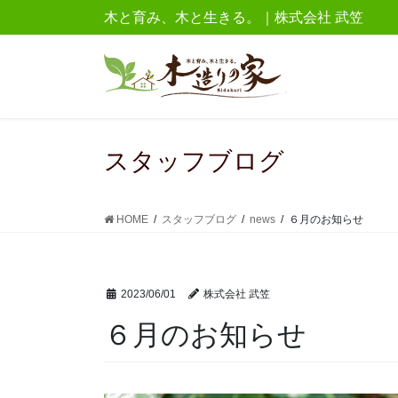
コ
ナ
木と育み、木と生きる。｜株式会社 武笠
ン
ビ
テ
ゲ
ン
ー
ツ
シ
に
ョ
移
ン
スタッフブログ
動
に
移
動
HOME
スタッフブログ
news
６月のお知らせ
2023/06/01
株式会社 武笠
６月のお知らせ