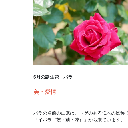
6月の誕生花 バラ
美・愛情
バラの名前の由来は、トゲのある低木の総称
「イバラ（茨・荊・棘）」から来ています。