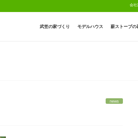
会社
武笠の家づくり
モデルハウス
薪ストーブの
news