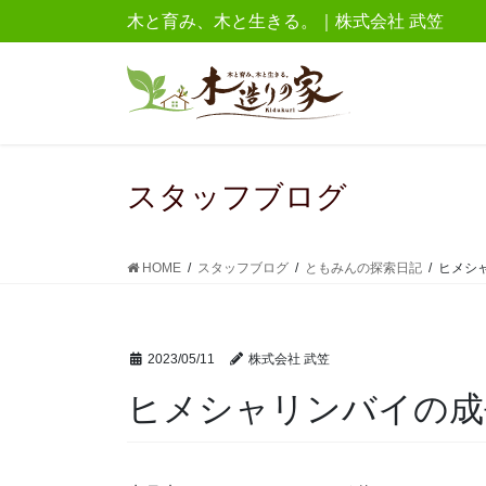
コ
ナ
木と育み、木と生きる。｜株式会社 武笠
ン
ビ
テ
ゲ
ン
ー
ツ
シ
に
ョ
移
ン
スタッフブログ
動
に
移
動
HOME
スタッフブログ
ともみんの探索日記
ヒメシ
2023/05/11
株式会社 武笠
ヒメシャリンバイの成