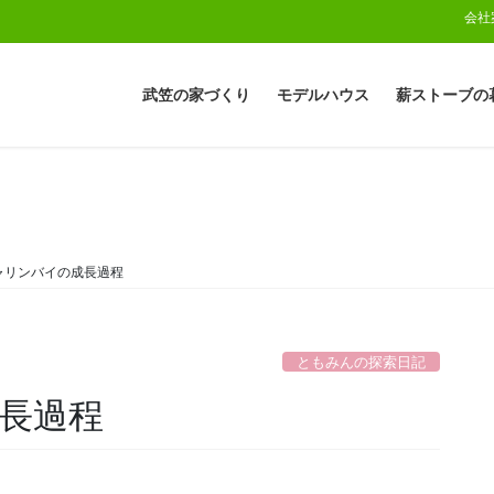
会社
武笠の家づくり
モデルハウス
薪ストーブの
ャリンバイの成長過程
ともみんの探索日記
長過程