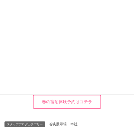
株式会社 武笠
建築部 藤木 さゆり
TEL:0770-45-2800
春の宿泊体験予約はコチラ
若狭展示場 本社
スタッフブログカテゴリー