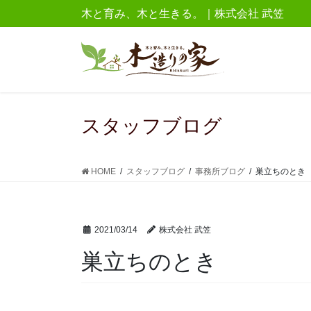
コ
ナ
木と育み、木と生きる。｜株式会社 武笠
ン
ビ
テ
ゲ
ン
ー
ツ
シ
に
ョ
移
ン
スタッフブログ
動
に
移
動
HOME
スタッフブログ
事務所ブログ
巣立ちのとき
2021/03/14
株式会社 武笠
巣立ちのとき