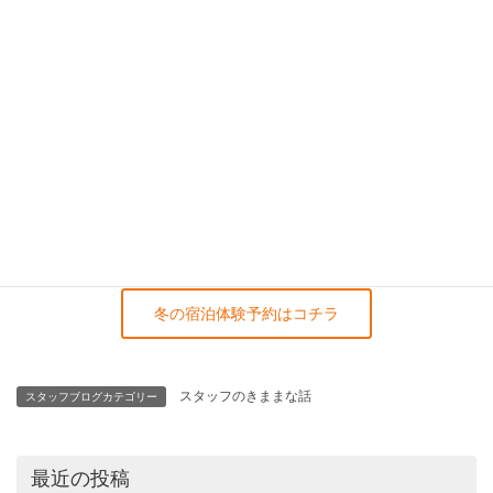
株式会社 武笠
木造りの家 中村美穂
電話番号:0776-43-1785
冬の宿泊体験予約はコチラ
スタッフのきままな話
スタッフブログカテゴリー
最近の投稿