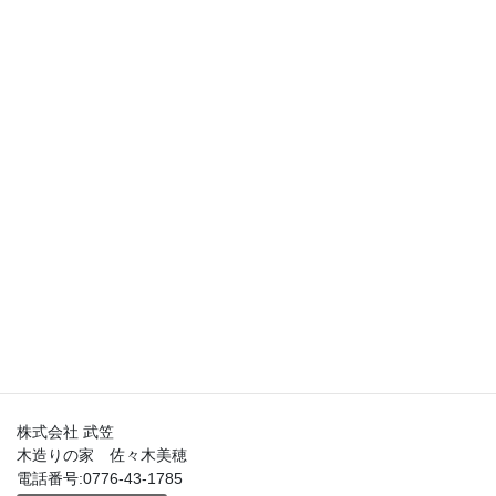
春夏秋冬と
展示場から見える風景や
お庭の様子
光や風の通り方など
季節ごとで見え方や感じ方が違うのも
展示場見学を楽しむコツかもしれません。
もちろん！
時間ごとでも楽しめますね。
一度展示場へご来場頂いた方も
そうじゃない方も
展示場見学を楽しんでみませんか？♪
株式会社 武笠
木造りの家 佐々木美穂
電話番号:0776-43-1785