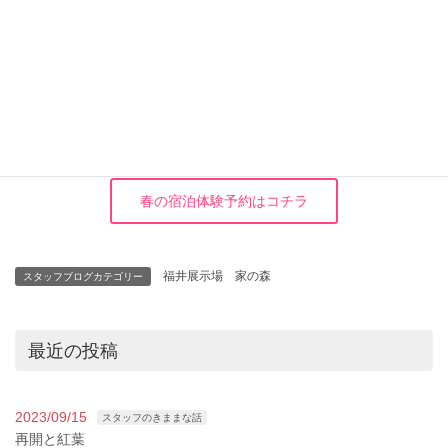
株式会社 武笠
木造りの家 中村美穂
電話番号:0776-43-1785
春の宿泊体験予約はコチラ
福井展示場 家の森
スタッフブログカテゴリー
最近の投稿
2023/09/15
スタッフのきままな話
再開と紅葉