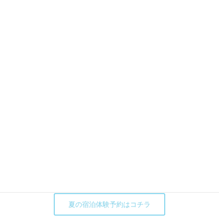
株式会社 武笠
木造りの家 中村美穂
電話番号:0776-43-1785
夏の宿泊体験予約はコチラ