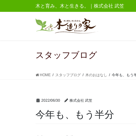
コ
ナ
木と育み、木と生きる。｜株式会社 武笠
ン
ビ
テ
ゲ
ン
ー
ツ
シ
に
ョ
移
ン
スタッフブログ
動
に
移
動
HOME
スタッフブログ
木のおはなし
今年も、もう
2022/06/30
株式会社 武笠
今年も、もう半分