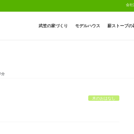
会社
武笠の家づくり
モデルハウス
薪ストーブの
半分
木のおはなし