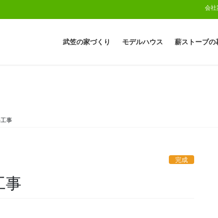
会社
武笠の家づくり
モデルハウス
薪ストーブの
築工事
完成
工事