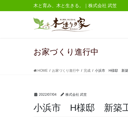
コ
ナ
木と育み、木と生きる。｜株式会社 武笠
ン
ビ
テ
ゲ
ン
ー
ツ
シ
に
ョ
移
ン
お家づくり進行中
動
に
移
動
HOME
お家づくり進行中
完成
小浜市 H様邸 新
2022/07/04
株式会社 武笠
小浜市 H様邸 新築