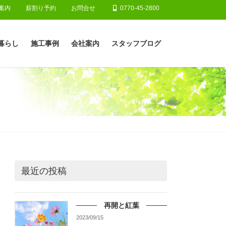
案内
薪割り予約
お問合せ
0770-45-2800
暮らし
施工事例
会社案内
スタッフブログ
最近の投稿
再開と紅葉
2023/09/15