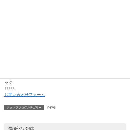
7日(土)・8(日)・14日(土)・15(日)・28日(土)・29(日)
※11月1日の状況ですので、詳しくはお問合せ下さいませ。
《毎月２回 木造りの家 インスタライブ配信》
事前告知はインスタにて
株式会社 武笠
資料請求・お問い合わせ・宿泊体験のご予約の方はこちらをクリ
ック
⇩⇩⇩⇩⇩
お問い合わせフォーム
news
スタッフブログカテゴリー
最近の投稿