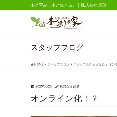
コ
ナ
木と育み、木と生きる。｜株式会社 武笠
ン
ビ
テ
ゲ
ン
ー
ツ
シ
に
ョ
移
ン
スタッフブログ
動
に
移
動
HOME
スタッフブログ
スタッフのきままな話
オン
2020/06/26
株式会社 武笠
オンライン化！？