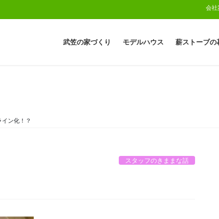
会社
武笠の家づくり
モデルハウス
薪ストーブの
ライン化！？
スタッフのきままな話