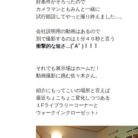
好条件がそろったので
カメラマンともみんと一緒に
試行錯誤してやっと撮り終えました…。
会社説明用の動画はあるので
別で撮影するのは１分４０秒と言う
衝撃的な短さ…(ﾟAﾟ )！！！
それでも展示場はホームだ！
動画撮影に挑む佐々木さん。
紹介にもってこいの場所と言えば
最近ちょこちょこ変化しつつある
１Fライブラリーコーナーと
ウォークインクローゼット♪