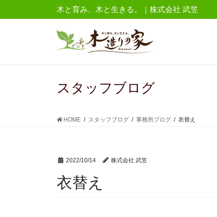
コ
ナ
木と育み、木と生きる。｜株式会社 武笠
ン
ビ
テ
ゲ
ン
ー
ツ
シ
に
ョ
移
ン
スタッフブログ
動
に
移
動
HOME
スタッフブログ
事務所ブログ
衣替え
2022/10/14
株式会社 武笠
衣替え