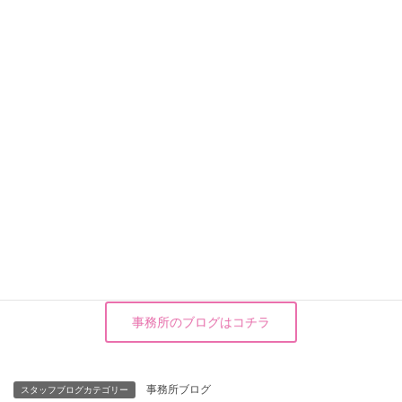
株式会社 武笠
総務 堀田真紀
電話番号:0770-45-2800
事務所のブログはコチラ
事務所ブログ
スタッフブログカテゴリー