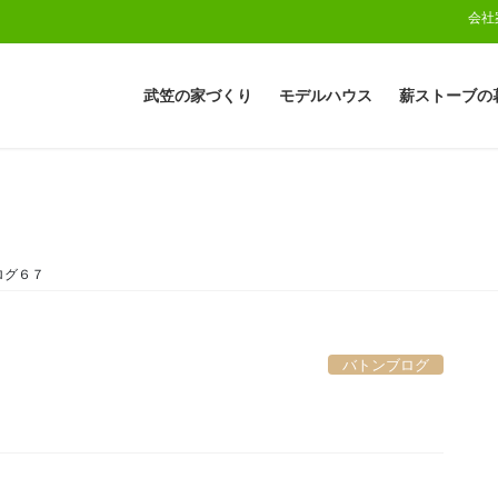
会社
武笠の家づくり
モデルハウス
薪ストーブの
ログ６７
バトンブログ