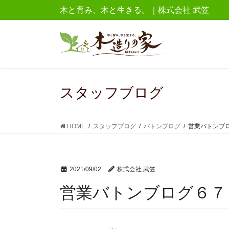
コ
ナ
木と育み、木と生きる。｜株式会社 武笠
ン
ビ
テ
ゲ
ン
ー
ツ
シ
に
ョ
移
ン
スタッフブログ
動
に
移
動
HOME
スタッフブログ
バトンブログ
営業バトンブ
2021/09/02
株式会社 武笠
営業バトンブログ６７