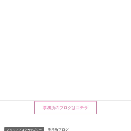
株式会社 武笠
総務部 清水 佐緒里
TEL:0770-45-2800
事務所のブログはコチラ
事務所ブログ
スタッフブログカテゴリー