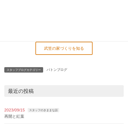
株式会社 武笠
家の森スタッフ 坂本朋未
電話番号:0776-43-1785
武笠の家づくりを知る
バトンブログ
スタッフブログカテゴリー
最近の投稿
2023/09/15
スタッフのきままな話
再開と紅葉